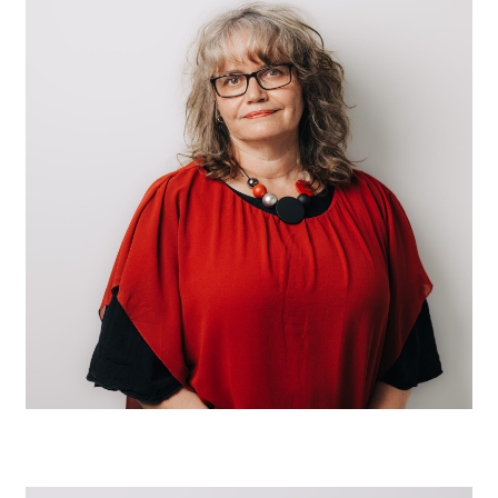
Marianne Binggeli
Coiffeuse EFZ
Di, Mi, Do, Fr & Sa anwesend