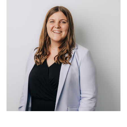
Melina Hayoz
Coiffeuse EFZ
Mo, Di, Mi, Fr & Sa anwesend