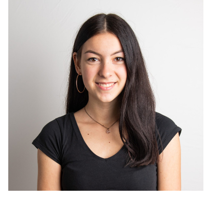
Florence Berbier
Coiffeuse EFZ
jeden 3. Sa im Monat anwesend
Buchungen kannst du online und telefonisch in der
Filiale vornehmen.