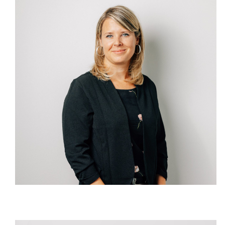
Andrea Stoll
Coiffeuse EFZ
Mo & Fr anwesend
ungerade Wochen Do anwesend