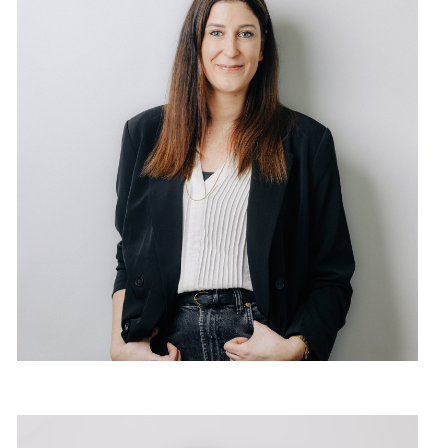
Nicole Zingg
Coiffeuse mit eidg. Fachausweis
Prüfungsexpertin
Extensions-Spezialistin
I also speak English
Je parle aussi le français
gerade Wochen Di, Mi, Do & Fr anwesend
ungerade Wochen Di, Mi, Do, Fr & Sa anwesend