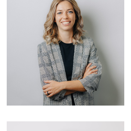
Melanie Rolli
Coiffeuse EFZ
Filialleiterin
gerade Wochen Mo, Di, Do & Fr anwesend
ungerade Wochen Mo, Di & Fr anwesend