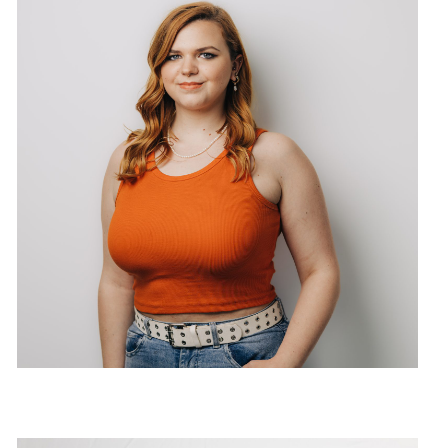
Katja Stübi
Coiffeuse mit eidg. Fachausweis
Berufsbildnerin
Make-up Artistin
Extensions-Spezialistin
I also speak English
Parlo anche italiano
Di, Mi, Do & Sa anwesend