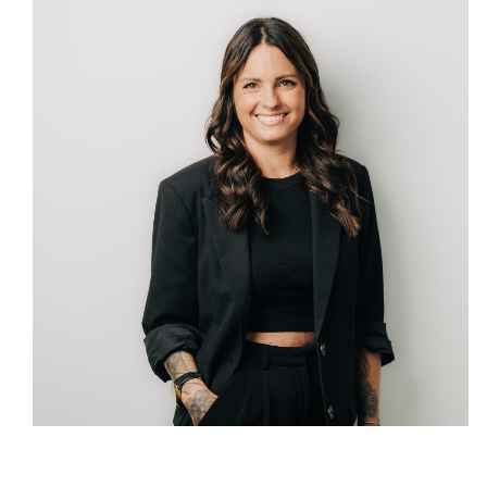
Nadja Bigler
Coiffeuse EFZ
Microblading-Spezialistin
Extensions-Spezialistin
Mo, Mi (vormittags), Fr & Sa anwesend